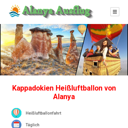
Kappadokien Heißluftballon von
Alanya
Heißluftballonfahrt
Täglich